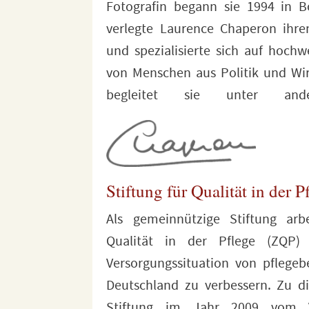
Fotografin begann sie 1994 in B
oder dem Time Magazine v
verlegte Laurence Chaperon ihre
Zusammenarbeit von Lauren
und spezialisierte sich auf hochwe
Zentrum für Qualität in der
von Menschen aus Politik und Wirt
begleitet sie unter ande
Stiftung für Qualität in der P
Als gemeinnützige Stiftung arb
das ZQP die aktuellen Methoden 
Qualität in der Pflege (ZQP)
und zum Qualitätsmanagement
Versorgungssituation von pflege
Grundlage der Ergebnisse entwick
Deutschland zu verbessern. Zu 
des ZQP neue Konzepte und In
Stiftung im Jahr 2009 vom V
Versorgungslücken geschlossen w