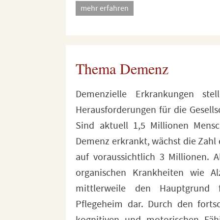
mehr erfahren
Thema Demenz
Demenzielle Erkrankungen ste
einhergeht, erfordert die Demenz e
Herausforderungen für die Gesells
Versorgung. Da die Versorgungssit
Sind aktuell 1,5 Millionen Mens
zurzeit jedoch erhebliche Lü
Demenz erkrankt, wächst die Zahl 
Betroffene und Angehörige oft vo
auf voraussichtlich 3 Millionen. 
Ein gesellschaftliches Umdenken
organischen Krankheiten wie Al
Demenz ist daher mehr als n
mittlerweile den Hauptgrund 
Hintergrund soll das Fotoproj
Pflegeheim dar. Durch den forts
Debatte über den zukünf