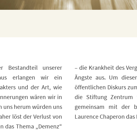
r Bestandteil unserer
bei vielen Menschen auch
raus erlangen wir ein
n zu begegnen und den
akters und der Art, wie
„Demenz“ anzuregen, hat
innerungen wären wir in
ät in der Pflege (ZQP)
um uns herum würden uns
 bekannten Fotografin
her löst der Verlust von
Laurence Chaperon das P
en das Thema „Demenz“