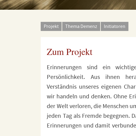
Projekt
Thema Demenz
Initiatoren
Zum Projekt
Erinnerungen sind ein wichtige
– die Krankheit des Vergessens – 
Persönlichkeit. Aus ihnen he
Ängste aus. Um diesen Ängste
Verständnis unseres eigenen Char
öffentlichen Diskurs zum Thema 
wir handeln und denken. Ohne Er
die Stiftung Zentrum für Qualit
der Welt verloren, die Menschen 
gemeinsam mit der bundesweit
jeden Tag als Fremde begegnen. Da
Erinnerungen und damit verbund