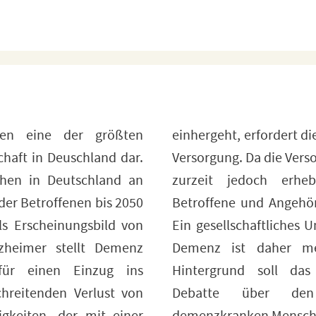
llen eine der größten
ine bedürfnisorientierte
chaft in Deuschland dar.
uation für Demenzkranke
chen in Deutschland an
cken aufweist, stehen
der Betroffenen bis 2050
r schwierigen Aufgaben.
Als Erscheinungsbild von
 in Bezug auf das Thema
zheimer stellt Demenz
otwendig. Vor diesem
für einen Einzug ins
ekt „Erinnerung“ eine
chreitenden Verlust von
tigen Umgang mit