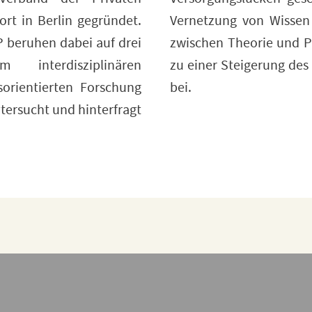
rt in Berlin gegründet.
as ZQP eine Verbindung
P beruhen dabei auf drei
r Pflege und trägt damit
 interdisziplinären
ohls in der Gesellschaft
orientierten Forschung
bei.
ersucht und hinterfragt