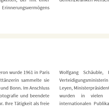
gkeiten, der mit einer
demenzkranken Mensch
Erinnerungsvermögens
ron wurde 1961 in Paris
zlerin Angela Merkel,
tttänzerin sammelte sie
n Ursula von der
s und Bonn. Im Anschluss
uffier uvm. Ihre Arbeiten
Fotografie und beendete
rten deutschen und
. Ihre Tätigkeit als freie
e der Zeit, der Spiegel