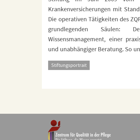
Krankenversicherungen mit Stando
Vernetzung von Wissen schafft d
Die operativen Tätigkeiten des ZQ
zwischen Theorie und Praxis in de
grundlegenden Säulen: Dem
zu einer Steigerung des Allgemeinw
Wissensmanagement, einer praxis
und unabhängiger Beratung. So unt
Stiftungsportrait