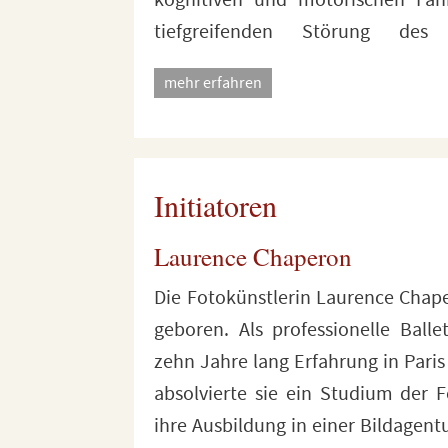
kognitiven und motorischen Fähi
tiefgreifenden Störung des 
mehr erfahren
Initiatoren
Laurence Chaperon
Die Fotokünstlerin Laurence Chape
Wolfgang Schäuble, Bundeskan
geboren. Als professionelle Balle
Verteidigungsministeri
zehn Jahre lang Erfahrung in Pari
Leyen, Ministerpräsident Volker Bo
absolvierte sie ein Studium der 
wurden in vielen renommie
ihre Ausbildung in einer Bildagentur
internationalen Publikationen wi