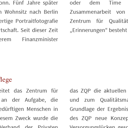
onn. Fünf Jahre später
eröffentlicht. Die
n Wohnsitz nach Berlin
ce Chaperon und dem
rtige Portraitfotografie
 Pflege zum Projekt
schaft. Seit dieser Zeit
„Erinnerungen“ besteht 
rem Finanzminister
flege
eitet das Zentrum für
zur Qualitätssicherung
 an der Aufgabe, die
 in der Pflege. Auf
bedürftigen Menschen in
eln die Wissenschaftler
diesem Zweck wurde die
strumente, mit denen
erband der Privaten
erden sollen. Durch die